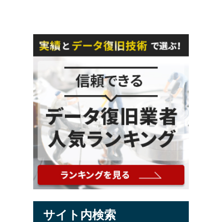
ビ
ゲ
ー
シ
ョ
ン
サイト内検索