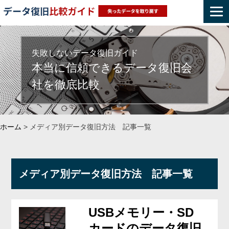
Skip
to
content
失敗しないデータ復旧ガイド
本当に信頼できるデータ復旧会
社を徹底比較
ホーム
>
メディア別データ復旧方法 記事一覧
メディア別データ復旧方法 記事一覧
USBメモリー・SD
カードのデータ復旧